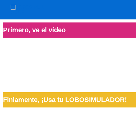
Ir
al
contenido
Primero, ve el vídeo
Finlamente, ¡Usa tu LOBOSIMULADOR!