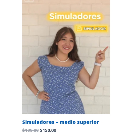
$199.00.
$150.00.
Simuladores – medio superior
$
199.00
$
150.00