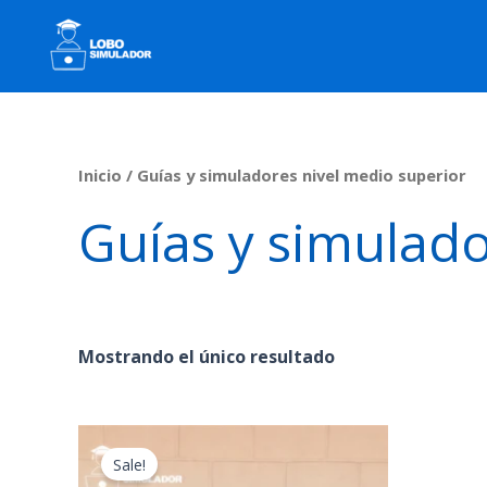
Ir
al
contenido
Inicio
/ Guías y simuladores nivel medio superior
Guías y simulado
Mostrando el único resultado
Original
Current
price
price
Sale!
was:
is: