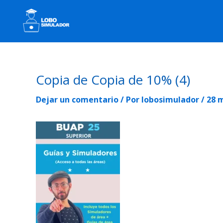
Ir
Navegación
al
de
contenido
entradas
Copia de Copia de 10% (4)
Dejar un comentario
/ Por
lobosimulador
/
28 