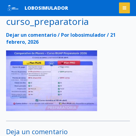
Ir
Mai
LOBOSIMULADOR
al
Men
curso_preparatoria
contenido
Dejar un comentario
/ Por
lobosimulador
/
21
febrero, 2026
Deja un comentario