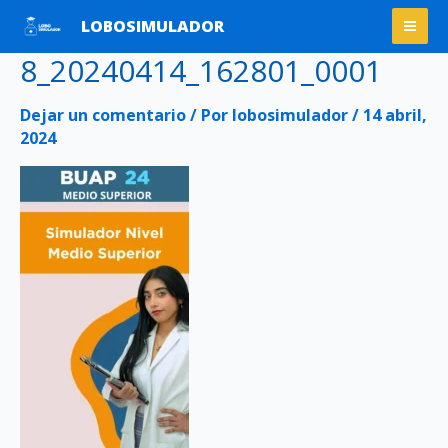
Ir
Mai
LOBOSIMULADOR
al
Men
8_20240414_162801_0001
contenido
Dejar un comentario
/ Por
lobosimulador
/
14 abril,
2024