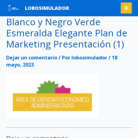
Ir
Mai
LOBOSIMULADOR
al
Men
Blanco y Negro Verde
contenido
Esmeralda Elegante Plan de
Marketing Presentación (1)
Dejar un comentario
/ Por
lobosimulador
/
18
mayo, 2023