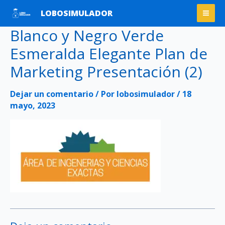
Ir
Mai
LOBOSIMULADOR
al
Men
Blanco y Negro Verde
contenido
Esmeralda Elegante Plan de
Marketing Presentación (2)
Dejar un comentario
/ Por
lobosimulador
/
18
mayo, 2023