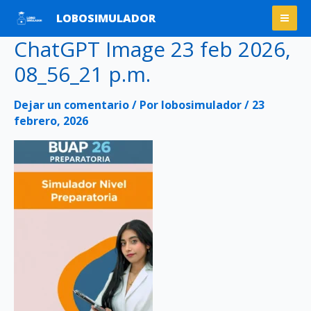
Ir
Mai
LOBOSIMULADOR
al
Men
ChatGPT Image 23 feb 2026,
contenido
08_56_21 p.m.
Dejar un comentario
/ Por
lobosimulador
/
23
febrero, 2026