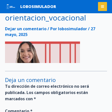
Ir
Mai
LOBOSIMULADOR
al
Men
orientacion_vocacional
contenido
Dejar un comentario
/ Por
lobosimulador
/
27
mayo, 2025
Deja un comentario
Tu dirección de correo electrónico no será
publicada.
Los campos obligatorios están
marcados con
*
Comentario
*