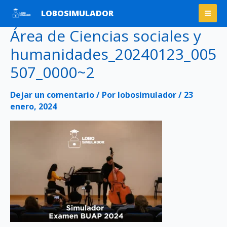
Ir
Mai
LOBOSIMULADOR
al
Men
Área de Ciencias sociales y
contenido
humanidades_20240123_005
507_0000~2
Dejar un comentario
/ Por
lobosimulador
/
23
enero, 2024