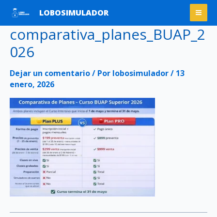
Ir
Mai
LOBOSIMULADOR
al
Men
comparativa_planes_BUAP_2
contenido
026
Dejar un comentario
/ Por
lobosimulador
/
13
enero, 2026