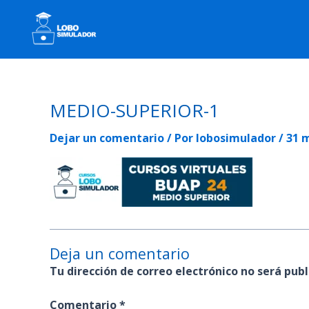
Ir
al
contenido
MEDIO-SUPERIOR-1
Dejar un comentario
/ Por
lobosimulador
/
31 
Deja un comentario
Tu dirección de correo electrónico no será publ
Comentario
*