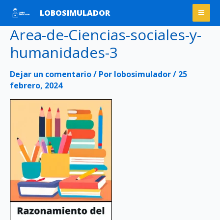
Ir
Mai
LOBOSIMULADOR
al
Men
Area-de-Ciencias-sociales-y-
contenido
humanidades-3
Dejar un comentario
/ Por
lobosimulador
/
25
febrero, 2024