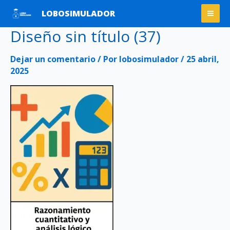
Ir
Mai
LOBOSIMULADOR
al
Men
Diseño sin título (37)
contenido
Dejar un comentario
/ Por
lobosimulador
/
25 abril,
2025